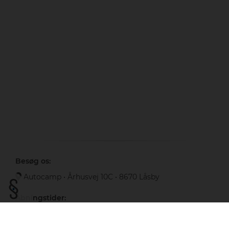
Besøg os:
Autocamp
•
Århusvej 10C
•
8670 Låsby
Åbningstider:
Åbningstider:
MA-FR
10:00 - 16:30
LØ
Lukket
SØ
11:00 - 15:00
(Telefon Lukket)