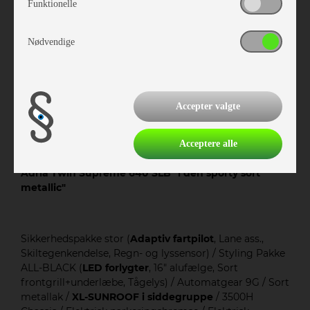
Funktionelle
Nødvendige
Accepter valgte
Acceptere alle
Adria Twin Supreme 640 SLB "i den sporty sort
metallic"
Sikkerhedspakke stor (
Adaptiv fartpilot
, Lane ass.,
Skiltegenkendelse, Regn- og lyssensor) / Styling Pakke
ALL-BLACK (
LED forlygter
, 16" alufælge, Sort
frontgrill+underlæbe, Tågelys) / Automatgear 9G / Sort
metallak /
XL-SUNROOF i siddegruppe
/ 3500H