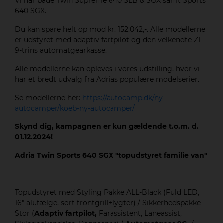
Vi har både Twin Supreme 640 SLB & SGX samt Sports
640 SGX.
Du kan spare helt op mod kr. 152.042,-. Alle modellerne
er udstyret med adaptiv fartpilot og den velkendte ZF
9-trins automatgearkasse.
Alle modellerne kan opleves i vores udstilling, hvor vi
har et bredt udvalg fra Adrias populære modelserier.
Se modellerne her:
https://autocamp.dk/ny-
autocamper/koeb-ny-autocamper/
Skynd dig, kampagnen er kun gældende t.o.m. d.
01.12.2024!
Adria Twin Sports 640 SGX "topudstyret familie van"
Topudstyret med Styling Pakke ALL-Black (Fuld LED,
16" alufælge, sort frontgrill+lygter) / Sikkerhedspakke
Stor (
Adaptiv fartpilot,
Farassistent, Laneassist,