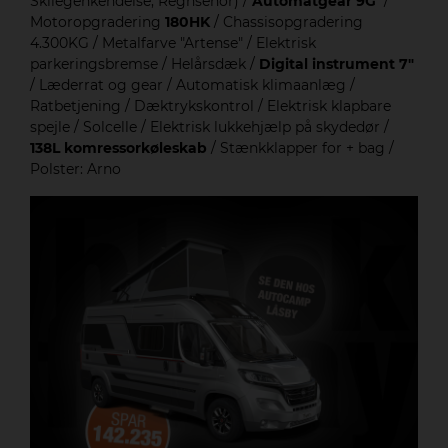
Skilegenkendelse, Regnsenor) /
Automatgear 9G
/
Motoropgradering
180HK
/ Chassisopgradering
4.300KG / Metalfarve "Artense" / Elektrisk
parkeringsbremse / Helårsdæk /
Digital instrument 7"
/ Læderrat og gear / Automatisk klimaanlæg /
Ratbetjening / Dæktrykskontrol / Elektrisk klapbare
spejle / Solcelle / Elektrisk lukkehjælp på skydedør /
138L komressorkøleskab
/ Stænkklapper for + bag /
Polster: Arno