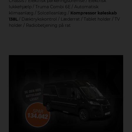
Chassis / Elektrisk parkeringsbremse / Elektrisk
lukkehjælp / Truma Combi 6E / Automatisk
klimaanlæg / Solcelleanlæg /
Kompressor køleskab
138L
/ Dæktrykskontrol / Læderrat / Tablet holder / TV
holder / Radiobetjening på rat