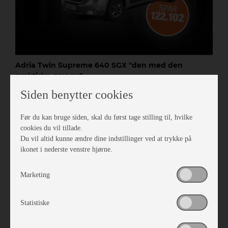
Adria Twin Supreme 640 SGX "den med den
praktiske garage"
Siden benytter cookies
SOLGT
Sikkerhedspakke stor (
Adaptiv fartpilot
, Lane ass.,
Før du kan bruge siden, skal du først tage stilling til, hvilke
Skiltegenkendelse, Regn- og lyssensor) /
Automatgear
cookies du vil tillade.
9G
/ Markise / Elektrisk lukkehjælp på skydedør /
Du vil altid kunne ændre dine indstillinger ved at trykke på
Alufælge /
Solcelleanlæg
/ Opredning siddegruppe
ikonet i nederste venstre hjørne.
Marketing
Statistiske