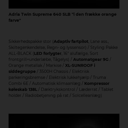
Adria Twin Supreme 640 SLB "i den frække orange
farve"
Sikkerhedspakke stor (
Adaptiv fartpilot
, Lane ass.,
Skiltegenkendelse, Regn- og lyssensor) / Styling Pakke
ALL-BLACK (
LED forlygter
, 16" alufælge, Sort
frontgrill+underlæbe, Tågelys) /
Automatgear 9G
/
Orange metallak / Markise /
XL-SUNROOF i
siddegruppe
/ 3500H Chassis / Elektrisk
parkeringsbremse / Elektrisk lukkehjælp / Truma
Combi 6E / Automatisk klimaanlæg /
Kompressor
køleskab 138L
/ Dæktrykskontrol / Læderrat / Tablet
holder / Radiobetjening på rat / Solcelleanlæg)