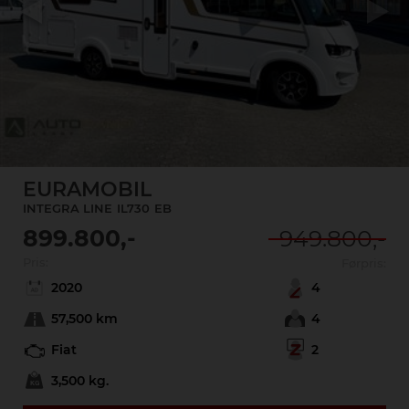
Previous
Next
EURAMOBIL
INTEGRA LINE
IL730
EB
899.800,-
949.800,-
Pris:
Førpris:
2020
4
57,500 km
4
Fiat
2
3,500 kg.