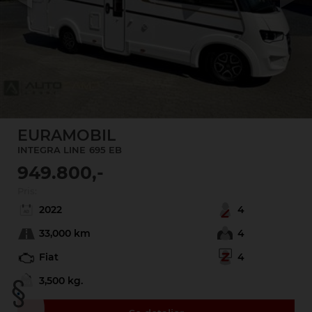
Previous
Next
EURAMOBIL
INTEGRA LINE
695 EB
949.800,-
Pris:
2022
4
33,000 km
4
Fiat
4
3,500 kg.