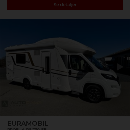
Se detaljer
Previous
Next
EURAMOBIL
PROFILA
RS 730
EB