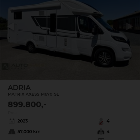
Previous
Next
ADRIA
MATRIX AXESS
M670
SL
899.800,-
Pris:
2023
4
57,000 km
4