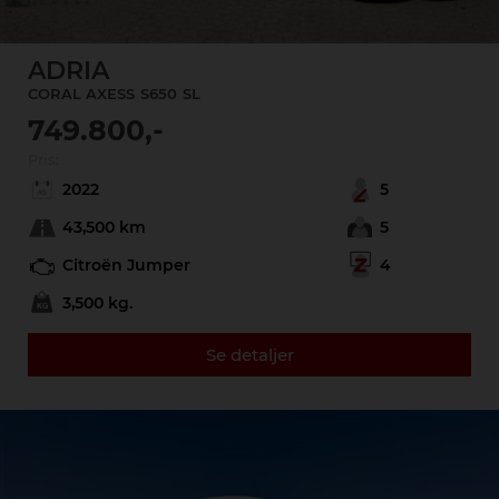
ADRIA
CORAL AXESS
S650
SL
749.800,-
Pris:
2022
5
43,500 km
5
Citroën Jumper
4
3,500 kg.
Se detaljer