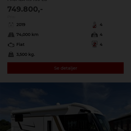
749.800,-
Pris:
2019
4
74,000 km
4
Fiat
4
3,500 kg.
Se detaljer