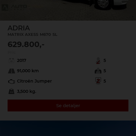
ADRIA
MATRIX AXESS
M670
SL
629.800,-
Pris:
2017
5
91,000 km
5
Citroën Jumper
5
3,500 kg.
Se detaljer