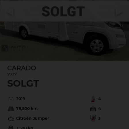
Previous
Next
CARADO
V337
SOLGT
2019
4
79,500 km
4
Citroën Jumper
3
3,500 kg.