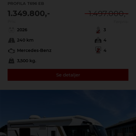
PROFILA
T696 EB
1.349.800,-
1.497.000,-
Pris:
Førpris:
2026
3
240 km
4
Mercedes-Benz
4
3,500 kg.
Se detaljer