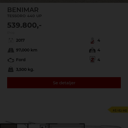
BENIMAR
TESSORO
440
UP
539.800,-
Pris:
2017
4
97,000 km
4
Ford
4
3,500 kg.
Se detaljer