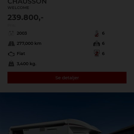
CHAUSSON
WELCOME
239.800,-
Pris:
2003
6
277,000 km
6
Fiat
6
3,400 kg.
Se detaljer