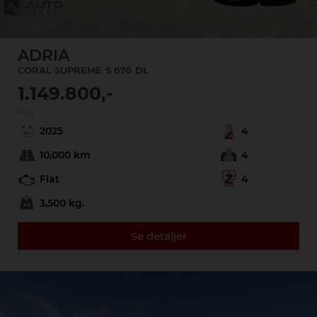
ADRIA
CORAL SUPREME
S 670
DL
1.149.800,-
Pris:
2025
4
10,000 km
4
Fiat
4
3,500 kg.
Se detaljer