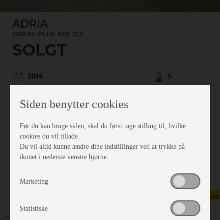
ADRIA
CORAL PLUS
670
SLT
SOLGT
2014
5
154,000 km
5
Siden benytter cookies
Fiat
3
3,500 kg.
Før du kan bruge siden, skal du først tage stilling til, hvilke
cookies du vil tillade.
Du vil altid kunne ændre dine indstillinger ved at trykke på
Se detaljer
ikonet i nederste venstre hjørne.
Marketing
Statistiske