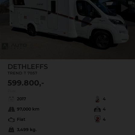
Previous
Next
DETHLEFFS
TREND
T 7057
599.800,-
Pris:
2017
4
97,000 km
4
Fiat
4
3,499 kg.