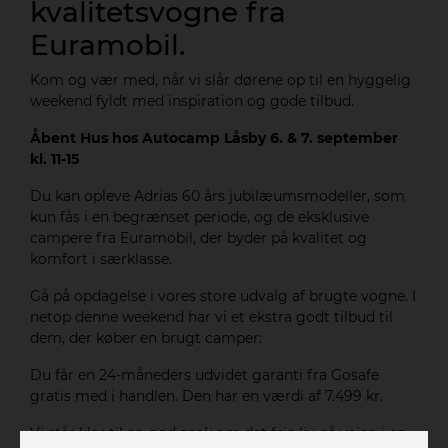
kvalitetsvogne fra
Euramobil.
Kom og vær med, når vi slår dørene op til en hyggelig
weekend fyldt med inspiration og gode tilbud.
Åbent Hus hos Autocamp Låsby 6. & 7. september
kl. 11-15
Du kan opleve Adrias 60 års jubilæumsmodeller, som
kun fås i en begrænset periode, og de eksklusive
campere fra Euramobil, der byder på kvalitet og
komfort i særklasse.
Gå på opdagelse i vores store udvalg af brugte vogne. I
netop denne weekend har vi et ekstra godt tilbud til
dem, der køber en brugt camper:
Du får en 24-måneders udvidet garanti fra Gosafe
gratis med i handlen. Den har en værdi af 7.499 kr.
Vi står klar til en god snak om det frie liv på vejen i en