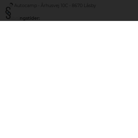
Autocamp
•
Århusvej 10C
•
8670 Låsby
Åbningstider:
Åbningstider:
MA-FR
10:00 - 16:30
LØ
Lukket
SØ
11:00 - 15:00
(Telefon Lukket)
Kontakt os:
mail@autocamp.dk
+45 70254300
Følg os:
Facebook
Instagram
YouTube