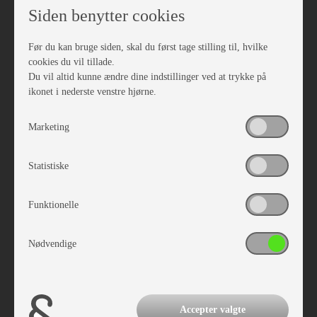
autocamper, mens vi byder på pølser fra grillen, kaffe
Siden benytter cookies
og kage.
Glæd dig til en weekend med gode tilbud, lækre vogne
Før du kan bruge siden, skal du først tage stilling til, hvilke
og hyggelig stemning hos Autocamp Låsby.
cookies du vil tillade.
Du vil altid kunne ændre dine indstillinger ved at trykke på
ikonet i nederste venstre hjørne.
Marketing
Statistiske
Funktionelle
Nødvendige
Oplev de nye autocampere fra Adria og Euramobil
Accepter valgte