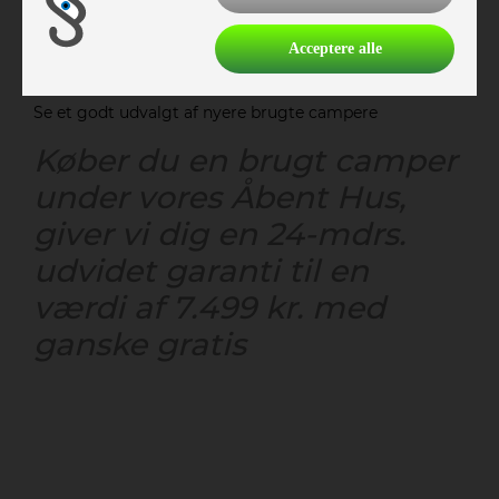
Acceptere alle
Se et godt udvalgt af nyere brugte campere
Køber du en brugt camper
under vores Åbent Hus,
giver vi dig en 24-mdrs.
udvidet garanti til en
værdi af 7.499 kr. med
ganske gratis