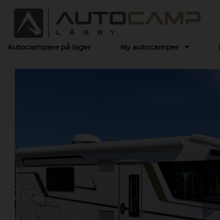
Autocampere på lager
Ny autocamper
Previous