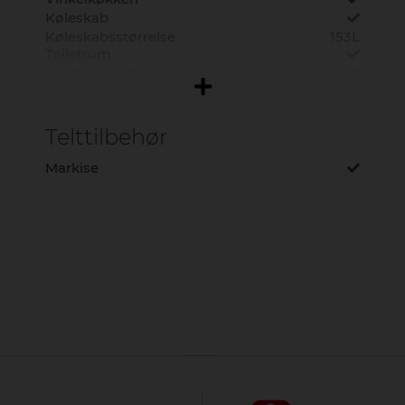
Køleskab
Køleskabsstørrelse
153L
Toiletrum
Vandskyllende toilet
Telttilbehør
Markise