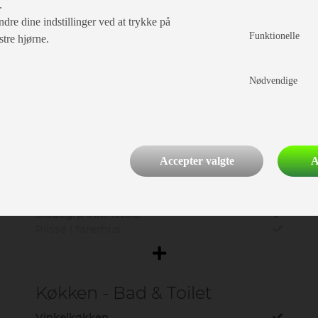
.
dre dine indstillinger ved at trykke på
Funktionelle
stre hjørne.
Nødvendige
Indretning
Accepter valgte
A
Enkeltsenge
L-Siddegruppe
Siddegrp inkl. fstole
Plissé i førerhus
Fluenetsdør
Køkken - Bad & Toilet
Vinkelkøkken