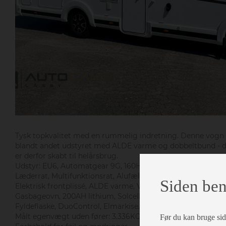
Tysk topkvalitet med en rummelig indretning. Denne vogn 
blandt andet udstyret med ALDE varme og dobbeltbund - 
er derfor skabt til helårsbrug.
Udstyr: EU6, Automatgear 9G, 160HK, Multimedie, Bakkame
Læderrat, Multifunktionsrat, Alufælge, Tågelys, Anhængert
Siden ben
Elektrisk frontplissé, ALDE varme, Varmeveksler, 154L køles
Gasbageovn, 200AH lithium, Solcelle, Gasalarm, Tyverialarm
Fyldeflaske, DuoControl, Elmarkise.
Målt egenvægt uden fører: 3.336KG.
Før du kan bruge siden