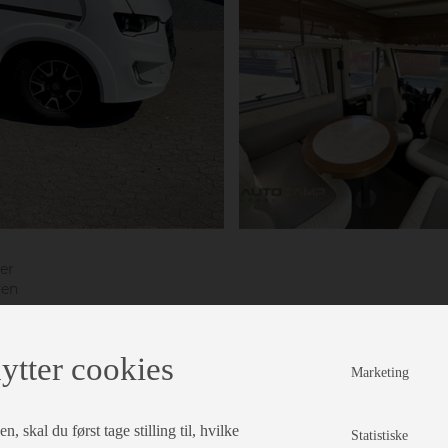
er
den
ra,
ræk,
ytter cookies
kab,
Marketing
,
, skal du først tage stilling til, hvilke
Statistiske