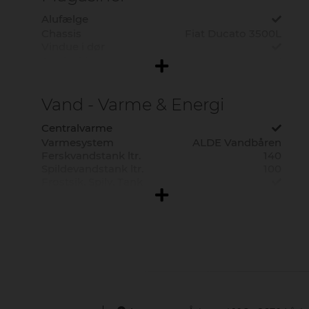
Bredde i cm.
232
Højde udv. cm.
295
Alufælge
Sovepladser
2
Chassis
Fiat Ducato 3500L
Siddepladser
4
Vindue i dør
Kørte km.
57500
Serviceklap
Fuld Glasfiber
Vand - Varme & Energi
Centralvarme
Varmesystem
ALDE Vandbåren
Ferskvandstank ltr.
140
Spildevandstank ltr.
100
Frostsik. Spilv. Tank