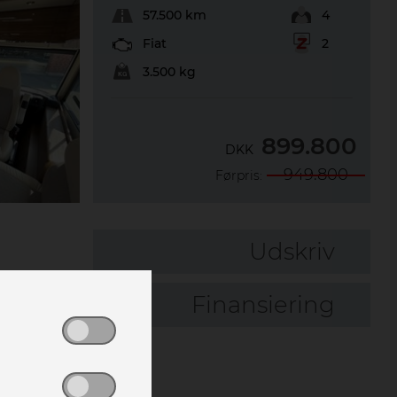
57.500 km
4
Fiat
2
3.500 kg
899.800
DKK
949.800
Førpris:
Udskriv
Finansiering