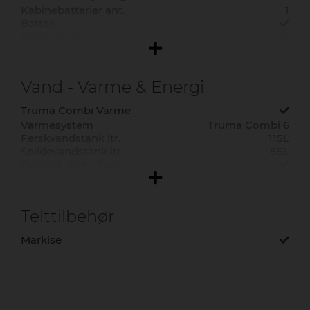
Kabinebatterier ant.
1
Batteri
Batterilader
Solcelle anlæg
TV forberedelse
Radio
Vand - Varme & Energi
Multimedieanlæg
Bak kamera
Truma Combi Varme
Elektrisk indgangstrin
Varmesystem
Truma Combi 6
Ferskvandstank ltr.
115L
Gasalarm
Spildevandstank ltr.
85L
Tyverialarm
Frostsik. Spilv. Tank
Telttilbehør
Markise