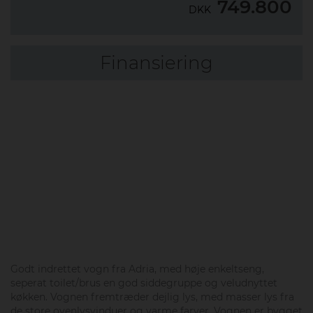
749.800
DKK
Finansiering
Godt indrettet vogn fra Adria, med høje enkeltseng,
seperat toilet/brus en god siddegruppe og veludnyttet
køkken. Vognen fremtræder dejlig lys, med masser lys fra
de store ovenlysvinduer og varme farver. Vognen er bygget