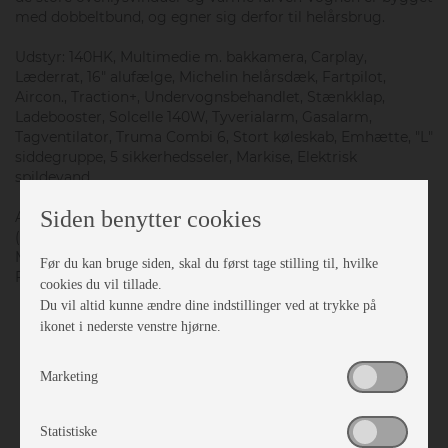
med dobbeltbund, og egner sig derfor til helårsbrug.
Udstyr: 140HK, Multimedie m. bakkamera, Carplay,
Læderrat, 16" alufælge, Michelin helårsdæk, Fartpilot,
Aircon., Traction+, Undervognsbehandlet, Stænkklap,
Ladebooster, Solcelle 140W, Tyverialarm, Gasalarm,
Tagventilator, Truma Combi 6, Stort køleskab, Emhætte, "L"
siddegruppe, 5 sikkerhedsseler, Markise, Elektrisk
spildevand.
Siden benytter cookies
Adria tæthedssikring er overholdt - garanti til 2029
(betingelser gældende).
Målt egenvægt uden fører: 2.929KG.
Før du kan bruge siden, skal du først tage stilling til, hvilke
Forbehold for fejl og ændringer.
cookies du vil tillade.
Du vil altid kunne ændre dine indstillinger ved at trykke på
ikonet i nederste venstre hjørne.
Generelt
Marketing
Egenvægt
2929 kg.
Lasteevne
571 kg.
Totalvægt
3500 kg.
Statistiske
Ejerforhold
Autocamp